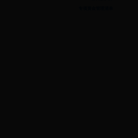
专项资金管理清单