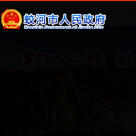
政务信息
旅游资讯
特色线路
新浪
365365bet官
网_365bet亚
洲官网网址
_365封号提现
了没到账