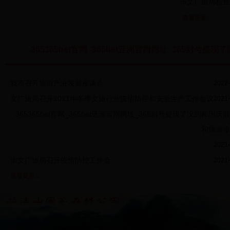
市文广旅局检查
查看更多...
365365bet官网_365bet亚洲官网网址_365封号提现
我市召开旅游产业发展座谈会
2022-
文广旅局召开2021年冬季文旅行业疫情防控和安全生产工作会议
2021-
365365bet官网_365bet亚洲官网网址_365封号提现了没到账国庆
和旅游市
2021-
市文广旅局召开疫情防控工作会
2021-
查看更多...