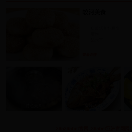
蛟河美食
庆岭活鱼炖豆腐
酥饼
沾木耳
查看详情
特色美食
庆岭活鱼
365365bet官网_365bet亚洲官